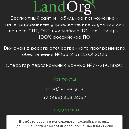
Бесплатный сайт и мобильное приложение +
интегрированные управленческие функции для
вашего СНТ, ОНТ или любого ТСН за 1 минуту.
100% российское ПО.
Включен в реестр отечественного программного
обеспечения №16312 от 23.01.2023
Оператор персональных данных №77-21-018994
Контакты
info@landorg.ru
+7 (495) 369-3097
Поддержка
support@landorg.ru
В работе сервиса используются служебные файлы
данных в целях обработки сервисом аналитики Яндекс
Пользовательское соглашение