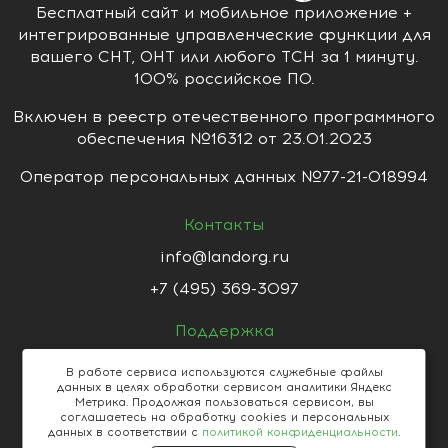
Бесплатный сайт и мобильное приложение +
интегрированные управленческие функции для
вашего СНТ, ОНТ или любого ТСН за 1 минуту.
100% российское ПО.
Включен в реестр отечественного программного
обеспечения №16312 от 23.01.2023
Оператор персональных данных №77-21-018994
Контакты
info@landorg.ru
+7 (495) 369-3097
Поддержка
support@landorg.ru
В работе сервиса используются служебные файлы
данных в целях обработки сервисом аналитики Яндекс
Пользовательское соглашение
Метрика. Продолжая пользоваться сервисом, вы
Политика конфиденциальности
соглашаетесь на обработку cookies и персональных
данных в соответствии с
политикой конфиденциальности
.
Собственник.PRO