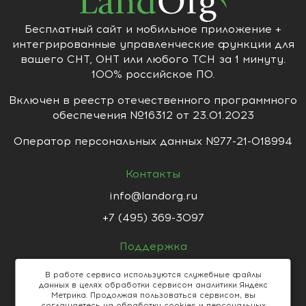
Бесплатный сайт и мобильное приложение +
интегрированные управленческие функции для
вашего СНТ, ОНТ или любого ТСН за 1 минуту.
100% российское ПО.
Включен в реестр отечественного программного
обеспечения №16312 от 23.01.2023
Оператор персональных данных №77-21-018994
Контакты
info@landorg.ru
+7 (495) 369-3097
Поддержка
support@landorg.ru
В работе сервиса используются служебные файлы
данных в целях обработки сервисом аналитики Яндекс
Пользовательское соглашение
Метрика. Продолжая пользоваться сервисом, вы
Политика конфиденциальности
соглашаетесь на обработку cookies и персональных