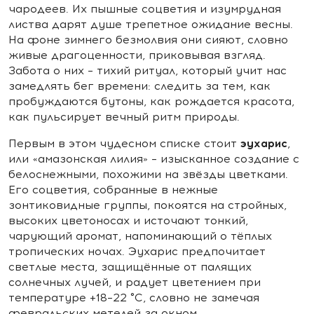
чародеев. Их пышные соцветия и изумрудная
листва дарят душе трепетное ожидание весны.
На фоне зимнего безмолвия они сияют, словно
живые драгоценности, приковывая взгляд.
Забота о них – тихий ритуал, который учит нас
замедлять бег времени: следить за тем, как
пробуждаются бутоны, как рождается красота,
как пульсирует вечный ритм природы.
эухарис
Первым в этом чудесном списке стоит
,
или «амазонская лилия» – изысканное создание с
белоснежными, похожими на звёзды цветками.
Его соцветия, собранные в нежные
зонтиковидные группы, покоятся на стройных,
высоких цветоносах и источают тонкий,
чарующий аромат, напоминающий о тёплых
тропических ночах. Эухарис предпочитает
светлые места, защищённые от палящих
солнечных лучей, и радует цветением при
температуре +18–22 °C, словно не замечая
февральских метелей за окном.