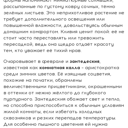
формы напоминают миниатюрные солнышки,
рассыпанные по густому ковру сочных, тёмно
зелёных листьев. Это неприхотливое растение не
требует дополнительного освещения или
повышенной влажности, довольствуясь обычным
домашним комфортом. Кливия ценит покой: её не
стоит часто переставлять или тревожить
пересадкой, ведь она щедро отдаёт красоту
тем, кто уважает её тихий нрав.
зантедеския
Очаровывает в феврале и
,
комнатная калла
известная как
– аристократка
среди зимних цветов. Её изящные соцветия,
похожие на початки, обрамлены
величественными прицветниками, окрашенными
в оттенки от нежно жёлтого до глубокого
пурпурного. Зантедеския обожает свет и тепло,
но способна приспособиться к обычным условиям
жилой комнаты, если избегать холодных
сквозняков и резких перепадов температуры.
Для особенно пышного цветения ей нужна